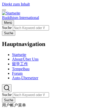
Direkt zum Inhalt
Buddhism International
Menü
Suche
Suche
Hauptnavigation
Startseite
About/Über Uns
留学工作
Tempelbau
Forum
Auto-Übersetzer
Suche
Suche
用户帐户菜单