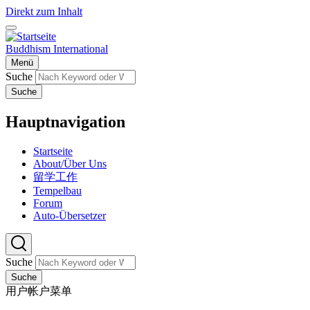
Direkt zum Inhalt
Buddhism International
Menü
Suche
Suche
Hauptnavigation
Startseite
About/Über Uns
留学工作
Tempelbau
Forum
Auto-Übersetzer
Suche
Suche
用户帐户菜单