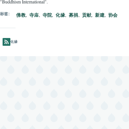
"Buddhism International".
标签
佛教
寺庙
寺院
化缘
募捐
贡献
新建
协会
化缘