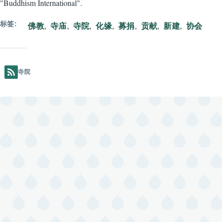
"Buddhism International".
标签
佛教
寺庙
寺院
化缘
募捐
贡献
新建
协会
寺院