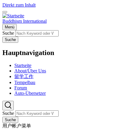
Direkt zum Inhalt
Buddhism International
Menü
Suche
Suche
Hauptnavigation
Startseite
About/Über Uns
留学工作
Tempelbau
Forum
Auto-Übersetzer
Suche
Suche
用户帐户菜单