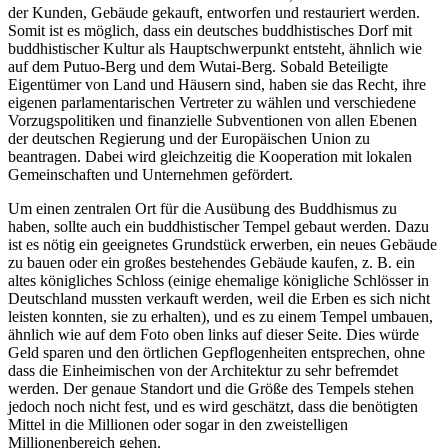
der Kunden, Gebäude gekauft, entworfen und restauriert werden.
Somit ist es möglich, dass ein deutsches buddhistisches Dorf mit
buddhistischer Kultur als Hauptschwerpunkt entsteht, ähnlich wie
auf dem Putuo-Berg und dem Wutai-Berg. Sobald Beteiligte
Eigentümer von Land und Häusern sind, haben sie das Recht, ihre
eigenen parlamentarischen Vertreter zu wählen und verschiedene
Vorzugspolitiken und finanzielle Subventionen von allen Ebenen
der deutschen Regierung und der Europäischen Union zu
beantragen. Dabei wird gleichzeitig die Kooperation mit lokalen
Gemeinschaften und Unternehmen gefördert.
Um einen zentralen Ort für die Ausübung des Buddhismus zu
haben, sollte auch ein buddhistischer Tempel gebaut werden. Dazu
ist es nötig ein geeignetes Grundstück erwerben, ein neues Gebäude
zu bauen oder ein großes bestehendes Gebäude kaufen, z. B. ein
altes königliches Schloss (einige ehemalige königliche Schlösser in
Deutschland mussten verkauft werden, weil die Erben es sich nicht
leisten konnten, sie zu erhalten), und es zu einem Tempel umbauen,
ähnlich wie auf dem Foto oben links auf dieser Seite. Dies würde
Geld sparen und den örtlichen Gepflogenheiten entsprechen, ohne
dass die Einheimischen von der Architektur zu sehr befremdet
werden. Der genaue Standort und die Größe des Tempels stehen
jedoch noch nicht fest, und es wird geschätzt, dass die benötigten
Mittel in die Millionen oder sogar in den zweistelligen
Millionenbereich gehen.