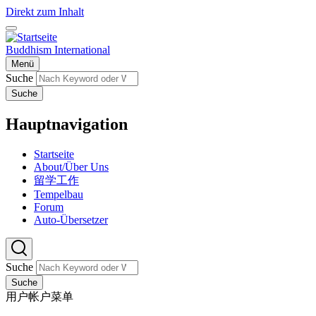
Direkt zum Inhalt
Buddhism International
Menü
Suche
Suche
Hauptnavigation
Startseite
About/Über Uns
留学工作
Tempelbau
Forum
Auto-Übersetzer
Suche
Suche
用户帐户菜单